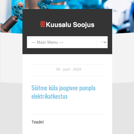
06
juuli
2026
Sõitme küla joogivee pumpla
elektrikatkestus
Teade!