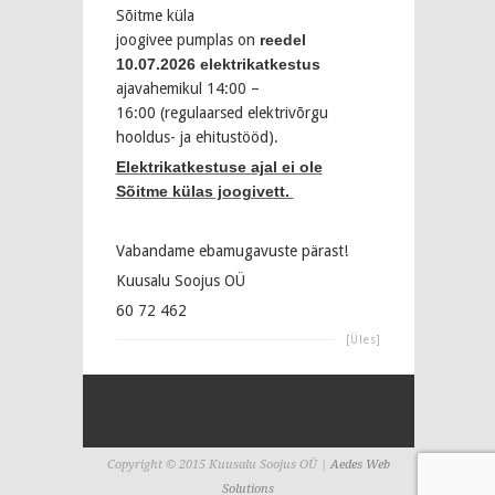
Sõitme küla
joogivee pumplas on
reedel
10.07.2026 elektrikatkestus
ajavahemikul 14:00 –
16:00 (regulaarsed elektrivõrgu
hooldus- ja ehitustööd).
Elektrikatkestuse ajal ei ole
Sõitme külas joogivett.
Vabandame ebamugavuste pärast!
Kuusalu Soojus OÜ
60 72 462
[Üles]
Copyright © 2015 Kuusalu Soojus OÜ |
Aedes Web
Solutions